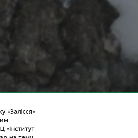
у «Залісся»
ним
 «Інститут
ар на тему