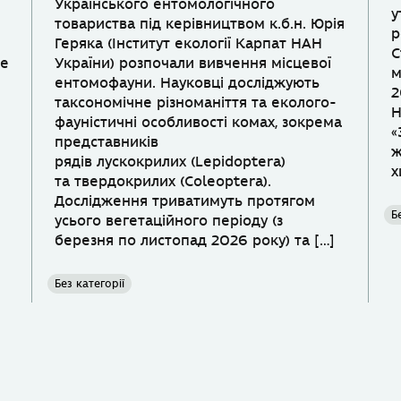
Українського ентомологічного
у
товариства під керівництвом к.б.н. Юрія
р
Геряка (Інститут екології Карпат НАН
С
не
України) розпочали вивчення місцевої
м
ентомофауни. Науковці досліджують
2
таксономічне різноманіття та еколого-
Н
фауністичні особливості комах, зокрема
«
представників
ж
рядів лускокрилих (Lepidoptera)
х
та твердокрилих (Coleoptera).
Дослідження триватимуть протягом
Б
усього вегетаційного періоду (з
березня по листопад 2026 року) та […]
Без категорії