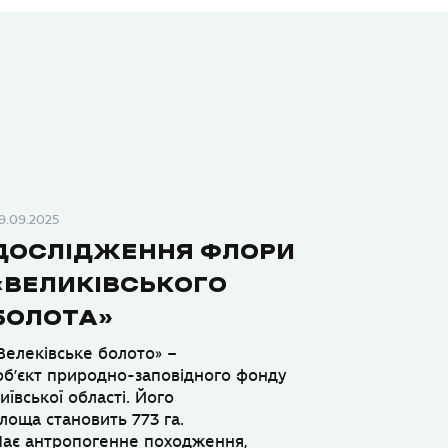
9.09.2025
ДОСЛІДЖЕННЯ ФЛОРИ
«ВЕЛИКІВСЬКОГО
БОЛОТА»
Велеківське болото» –
б’єкт природно-заповідного фонду
иївської області. Його
лоща становить 773 га.
ає антропогенне походження,