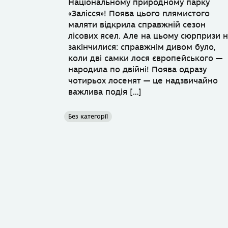
Національному природному парку
«Залісся»! Поява цього плямистого
маляти відкрила справжній сезон
лісових ясел. Але на цьому сюрпризи 
закінчилися: справжнім дивом було,
коли дві самки лося європейського —
народила по двійні! Поява одразу
чотирьох лосенят — це надзвичайно
важлива подія […]
Без категорії