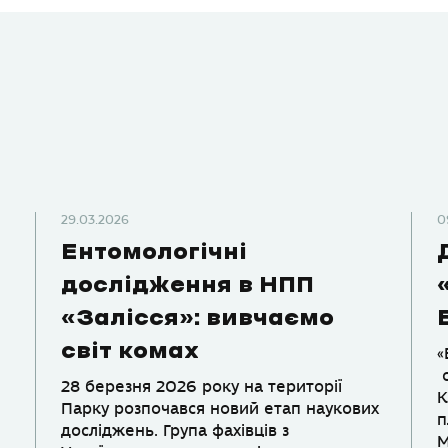
29.03.2026
0
Ентомологічні
дослідження в НПП
«Залісся»: вивчаємо
світ комах
«
о
28 березня 2026 року на території
К
Парку розпочався новий етап наукових
п
досліджень. Група фахівців з
М