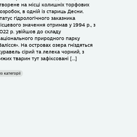
творене на місці колишніх торфових
озробок, в одній із стариць Десни.
татус гідрологічного заказника
ісцевого значення отримав у 1994 р., з
022 р. увійшов до складу
аціонального природного парку
Залісся». На островах озера гніздяться
уравель сірий та лелека чорний, з
ижих тварин тут зафіксовані […]
ез категорії