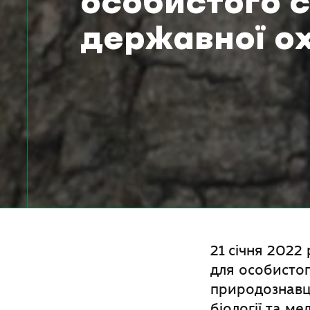
особистого 
державної о
21 січня 2022
для особисто
природознавц
біології та м