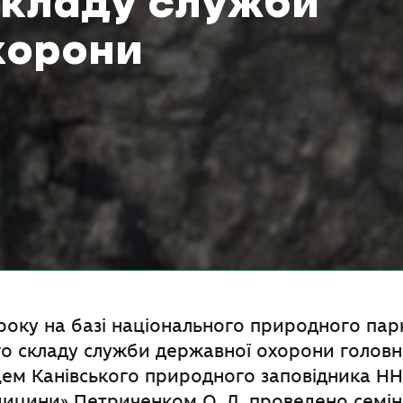
складу служби
хорони
 року на базі національного природного парк
го складу служби державної охорони голов
ем Канівського природного заповідника ННЦ
едицини» Петриченком О. Д. проведено семін