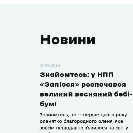
Новини
29.05.2026
Знайомтесь: у НПП
«Залісся» розпочався
великий весняний бебі-
бум!
Знайомтесь, це — перше цього року
оленятко благородного оленя, яке
зовсім нещодавно з’явилося на світ у