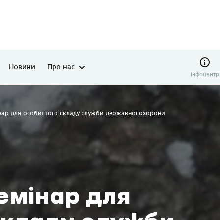
Новини
Про нас
Інфоцентр
нар для особистого складу служби державної охорони
емінар для