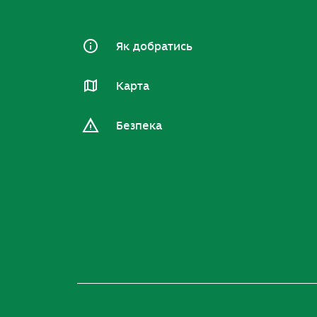
Як добратись
Карта
Безпека